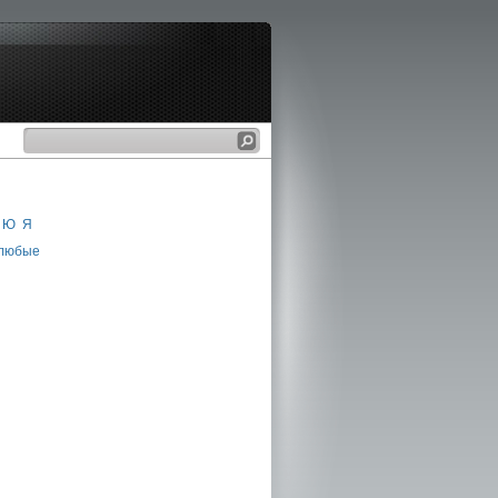
Ю
Я
любые