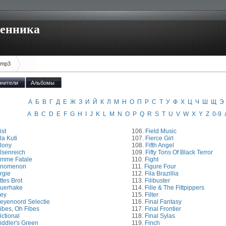
венника
 mp3
нители
Альбомы
А
Б
В
Г
Д
Е
Ж
З
И
Й
К
Л
М
Н
О
П
Р
С
Т
У
Ф
Х
Ц
Ч
Ш
Щ
Э
A
B
C
D
E
F
G
H
I
J
K
L
M
N
O
P
Q
R
S
T
U
V
W
X
Y
Z
0-9
ist
106.
Field Music
la Kuti
107.
Fierce Girl
lony
108.
Fifth Angel
lsenreich
109.
Fifty Tons Of Black Terror
mme Fatale
110.
Fight
enomenon
111.
Figure Four
rgie
112.
Fila Brazillia
ttes Brot
113.
Filibuster
uerhake
114.
Fille & The Fittpippers
ey
115.
Filter
eyenoord Selectie
116.
Final Fantasy
ibes, Oh Fibes
117.
Final Frontier
ictional
118.
Final Sylas
iddler's Green
119.
Finch