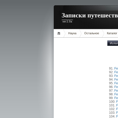
Записки путешест
ver.1.0a
Наука
Остальное
Каталог
Испол
91.
Fe
92.
Fe
93.
Fe
94.
Fe
95.
Fe
96.
F
97.
Fe
98.
Fe
99.
Fe
100.
F
101.
F
102.
F
103.
F
104.
F