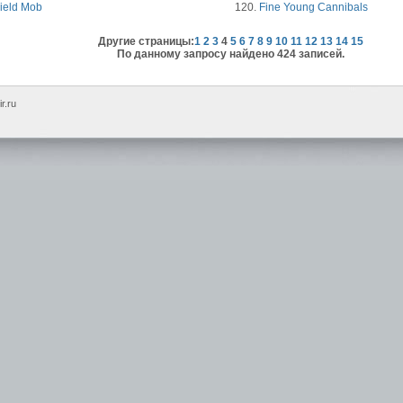
ield Mob
120.
Fine Young Cannibals
Другие страницы:
1
2
3
4
5
6
7
8
9
10
11
12
13
14
15
По данному запросу найдено 424 записей.
r.ru