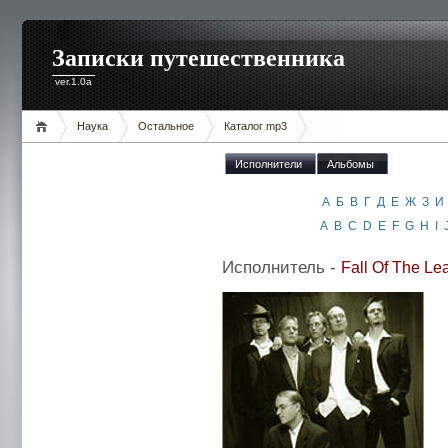
Записки путешественника
ver.1.0a
Наука
Остальное
Каталог mp3
Исполнители
Альбомы
А
Б
В
Г
Д
Е
Ж
З
И
A
B
C
D
E
F
G
H
I
Исполнитель -
Fall Of The Le