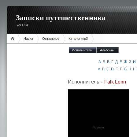
Записки путешественника
ver.1.0a
Наука
Остальное
Каталог mp3
Исполнители
Альбомы
А
Б
В
Г
Д
Е
Ж
З
И
A
B
C
D
E
F
G
H
I
Исполнитель -
Falk Lenn