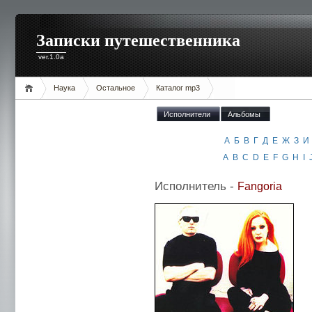
Записки путешественника
ver.1.0a
Наука
Остальное
Каталог mp3
Исполнители
Альбомы
А
Б
В
Г
Д
Е
Ж
З
И
A
B
C
D
E
F
G
H
I
Исполнитель -
Fangoria