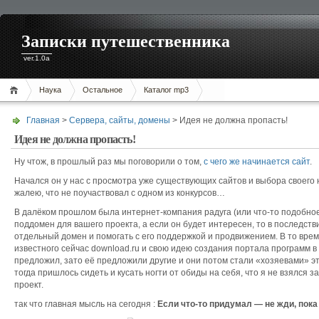
Записки путешественника
ver.1.0a
Наука
Остальное
Каталог mp3
Главная
>
Сервера, сайты, домены
> Идея не должна пропасть!
Идея не должна пропасть!
Ну чтож, в прошлый раз мы поговорили о том,
с чего же начинается сайт
.
Начался он у нас с просмотра уже существующих сайтов и выбора своего 
жалею, что не поучаствовал с одном из конкурсов…
В далёком прошлом была интернет-компания радуга (или что-то подобно
поддомен для вашего проекта, а если он будет интересен, то в последств
отдельный домен и помогать с его поддержкой и продвижением. В то вре
известного сейчас download.ru и свою идею создания портала программ в 
предложил, зато её предложили другие и они потом стали «хозяевами» эт
тогда пришлось сидеть и кусать ногти от обиды на себя, что я не взялся з
проект.
так что главная мысль на сегодня :
Если что-то придумал — не жди, пока